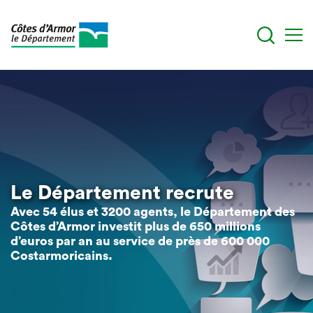
Skip
to
main
content
Le Département recrute
Avec 54 élus et 3200 agents, le Département des
Côtes d’Armor investit plus de 650 millions
d’euros par an au service de près de 600 000
Costarmoricains.