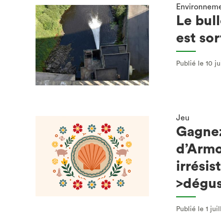
Environnem
Le bull
est sort
Publié le 10 ju
Jeu
Gagnez
d’Armo
irrésis
>dégus
Publié le 1 jui