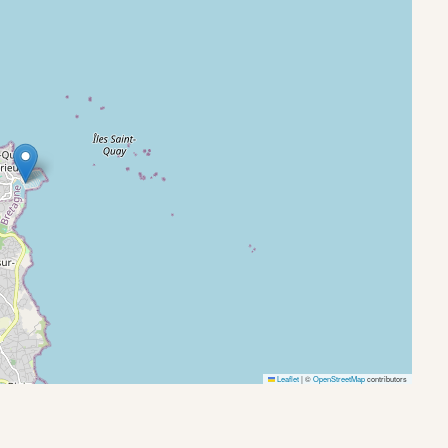
Leaflet
|
©
OpenStreetMap
contributors