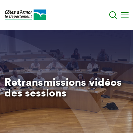
Aller
au
contenu
principal
Retransmissions vidéos
des sessions