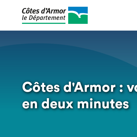
Aller
au
contenu
principal
Côtes d'Armor : 
en deux minutes