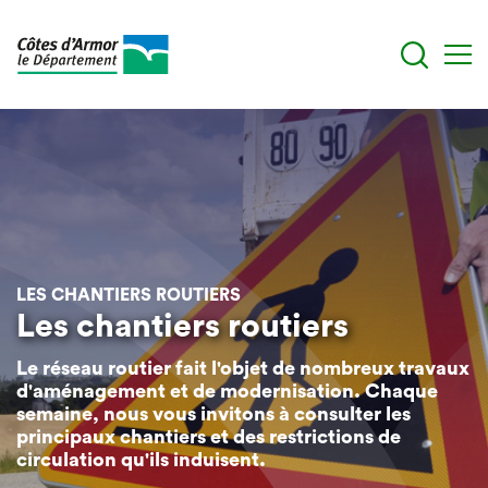
Aller
au
contenu
principal
LES CHANTIERS ROUTIERS
Les chantiers routiers
Le réseau routier fait l'objet de nombreux travaux
d'aménagement et de modernisation. Chaque
semaine, nous vous invitons à consulter les
principaux chantiers et des restrictions de
circulation qu'ils induisent.