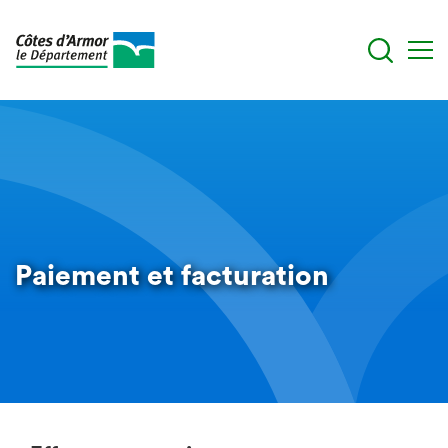
Aller
au
contenu
principal
Paiement et facturation