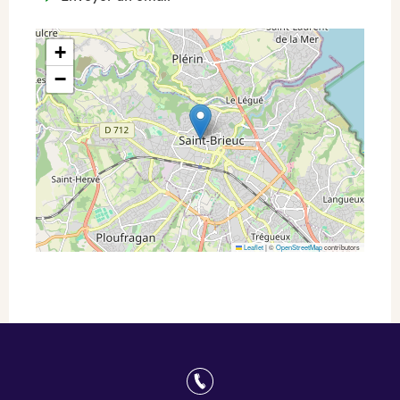
+
−
Leaflet
|
©
OpenStreetMap
contributors