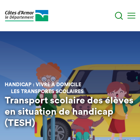
Aller
au
contenu
principal
HANDICAP : VIVRE À DOMICILE
LES TRANSPORTS SCOLAIRES
Transport scolaire des élèves
en situation de handicap
(TESH)