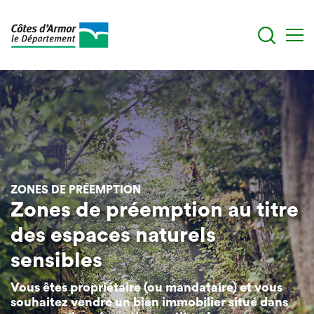
Aller
au
contenu
principal
ZONES DE PRÉEMPTION
Zones de préemption au titre
des espaces naturels
sensibles
Vous êtes propriétaire (ou mandataire) et vous
souhaitez vendre un bien immobilier situé dans