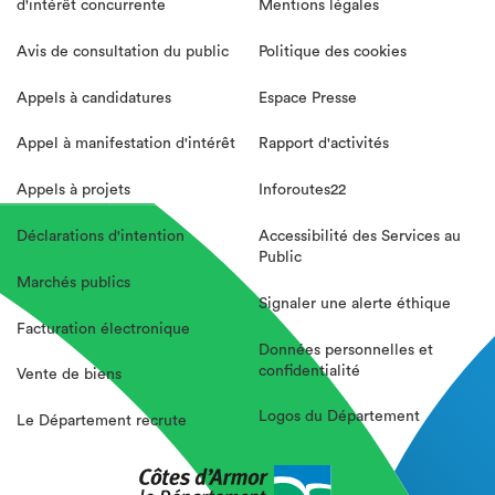
d'intérêt concurrente
Mentions légales
Avis de consultation du public
Politique des cookies
Appels à candidatures
Espace Presse
Appel à manifestation d'intérêt
Rapport d'activités
Appels à projets
Inforoutes22
Déclarations d'intention
Accessibilité des Services au
Public
Marchés publics
Signaler une alerte éthique
Facturation électronique
Données personnelles et
confidentialité
Vente de biens
Logos du Département
Le Département recrute