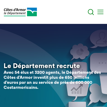
Aller
au
contenu
principal
Le Département recrute
Avec 54 élus et 3200 agents, le Département des
Côtes d’Armor investit plus de 650 millions
d’euros par an au service de près de 600 000
Costarmoricains.