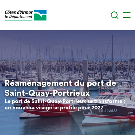
Aller
au
contenu
principal
Réaménagement du port de
Saint-Quay-Portrieux
Le port de Saint-Quay-Portrieux se transforme :
un nouveau visage se profile pour 2027