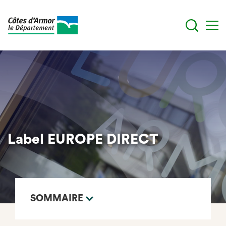
Aller
au
contenu
principal
Label EUROPE DIRECT
SOMMAIRE