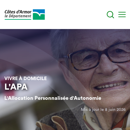
Aller
au
contenu
principal
VIVRE À DOMICILE
L'APA
L'Allocation Personnalisée d'Autonomie
Mis à jour le 8 juin 2026