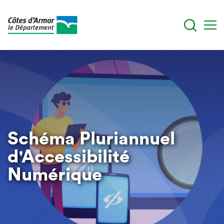
Skip
to
main
content
Schéma Pluriannuel
d'Accessibilité
Numérique