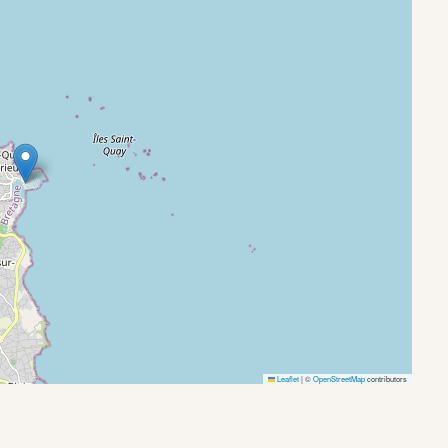
Leaflet
|
©
OpenStreetMap
contributors