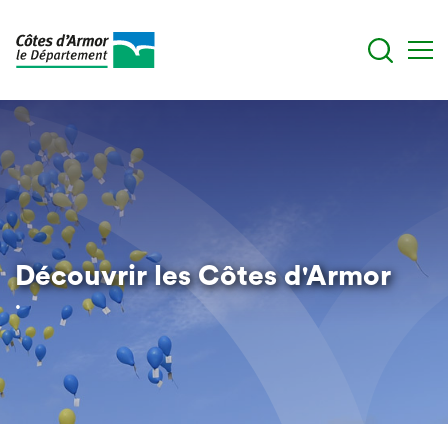
Skip
to
main
content
Découvrir les Côtes d'Armor
.