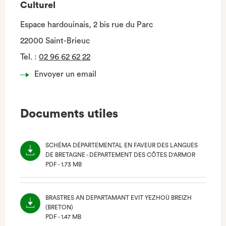
Culturel
Espace hardouinais, 2 bis rue du Parc
22000 Saint-Brieuc
Tel.
:
02 96 62 62 22
Envoyer un email
Documents utiles
SCHÉMA DÉPARTEMENTAL EN FAVEUR DES LANGUES
DE BRETAGNE - DÉPARTEMENT DES CÔTES D'ARMOR
PDF - 1.73 MB
(NOUVEL
ONGLET)
BRASTRES AN DEPARTAMANT EVIT YEZHOÙ BREIZH
(BRETON)
PDF - 1.47 MB