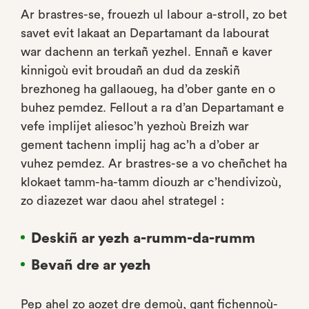
Ar brastres-se, frouezh ul labour a-stroll, zo bet
savet evit lakaat an Departamant da labourat
war dachenn an terkañ yezhel. Ennañ e kaver
kinnigoù evit broudañ an dud da zeskiñ
brezhoneg ha gallaoueg, ha d’ober gante en o
buhez pemdez. Fellout a ra d’an Departamant e
vefe implijet aliesoc’h yezhoù Breizh war
gement tachenn implij hag ac’h a d’ober ar
vuhez pemdez. Ar brastres-se a vo cheñchet ha
klokaet tamm-ha-tamm diouzh ar c’hendivizoù,
zo diazezet war daou ahel strategel :
Deskiñ ar yezh a-rumm-da-rumm
Bevañ dre ar yezh
Pep ahel zo aozet dre demoù, gant fichennoù-