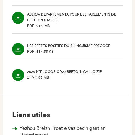
(NOUVEL
ONGLET)
ABERJA DEPARTEMENTA POUR LES PARLEMENTS DE
BERTÈGN (GALLO)
PDF - 2.69 MB
(NOUVEL
ONGLET)
LES EFFETS POSITIFS DU BILINGUISME PRÉCOCE
PDF - 554.33 KB
(NOUVEL
ONGLET)
2025-KIT-LOGOS-CD22-BRETON_GALLO.ZIP
ZIP - 11.05 MB
(NOUVEL
ONGLET)
Liens utiles
Yezhoù Breizh : roet e vez bec’h gant an