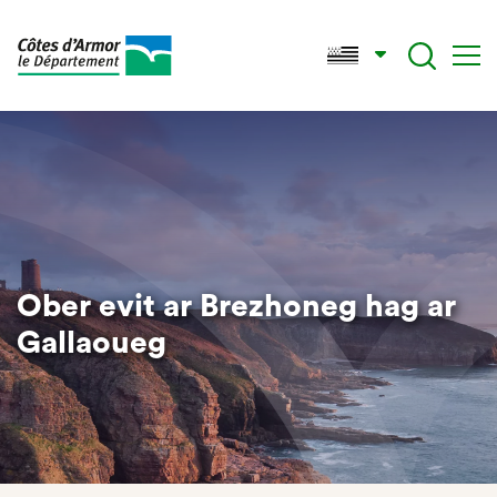
Skip
to
main
content
Ober evit ar Brezhoneg hag ar
Gallaoueg