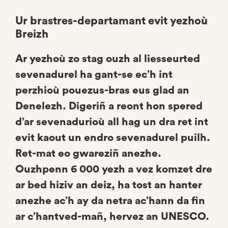
Ur brastres-departamant evit yezhoù
Breizh
Ar yezhoù zo stag ouzh al liesseurted
sevenadurel ha gant-se ec’h int
perzhioù pouezus-bras eus glad an
Denelezh. Digeriñ a reont hon spered
d’ar sevenadurioù all hag un dra ret int
evit kaout un endro sevenadurel puilh.
Ret-mat eo gwareziñ anezhe.
Ouzhpenn 6 000 yezh a vez komzet dre
ar bed hiziv an deiz, ha tost an hanter
anezhe ac’h ay da netra ac’hann da fin
ar c’hantved-mañ, hervez an UNESCO.