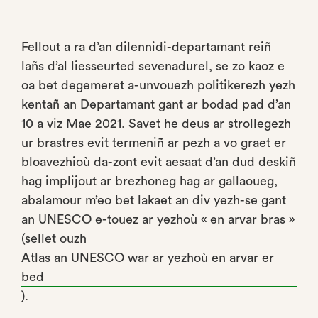
Fellout a ra d’an dilennidi-departamant reiñ
lañs d’al liesseurted sevenadurel, se zo kaoz e
oa bet degemeret a-unvouezh politikerezh yezh
kentañ an Departamant gant ar bodad pad d’an
10 a viz Mae 2021. Savet he deus ar strollegezh
ur brastres evit termeniñ ar pezh a vo graet er
bloavezhioù da-zont evit aesaat d’an dud deskiñ
hag implijout ar brezhoneg hag ar gallaoueg,
abalamour m’eo bet lakaet an div yezh-se gant
an UNESCO e-touez ar yezhoù « en arvar bras »
(sellet ouzh
Atlas an UNESCO war ar yezhoù en arvar er
bed
).