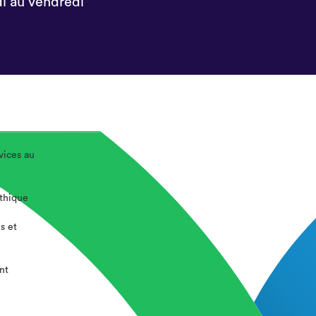
i au vendredi
vices au
éthique
s et
nt