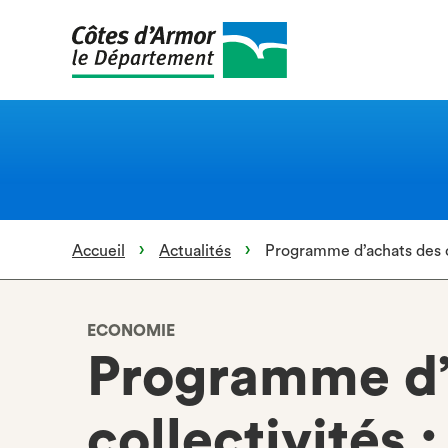
Aller
au
contenu
principal
Accueil
Actualités
Programme d’achats des co
ECONOMIE
Programme d’
collectivités 