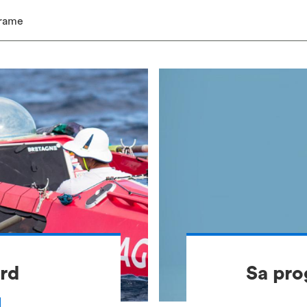
 rame
rd
Sa pro