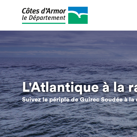
Aller
au
contenu
principal
L'Atlantique à la 
Suivez le périple de Guirec Soudée à la 