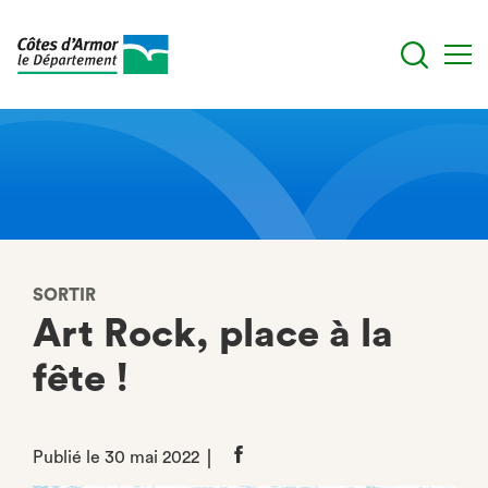
Aller
au
contenu
principal
SORTIR
Art Rock, place à la
fête !
Publié le 30 mai 2022
Partager
sur