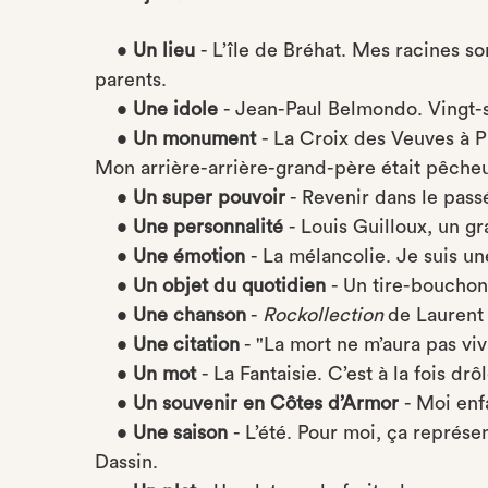
•
Un lieu
- L’île de Bréhat. Mes racines s
parents.
•
Une idole
- Jean-Paul Belmondo. Vingt-se
•
Un monument
- La Croix des Veuves à Pl
Mon arrière-arrière-grand-père était pêcheur 
•
Un super pouvoir
- Revenir dans le pass
•
Une personnalité
- Louis Guilloux, un gr
•
Une émotion
- La mélancolie. Je suis un
•
Un objet du quotidien
- Un tire-bouchon
•
Une chanson
-
Rockollection
de Laurent 
•
Une citation
- "La mort ne m’aura pas vi
•
Un mot
- La Fantaisie. C’est à la fois dr
•
Un souvenir en Côtes d’Armor
- Moi enfa
•
Une saison
- L’été. Pour moi, ça représen
Dassin.