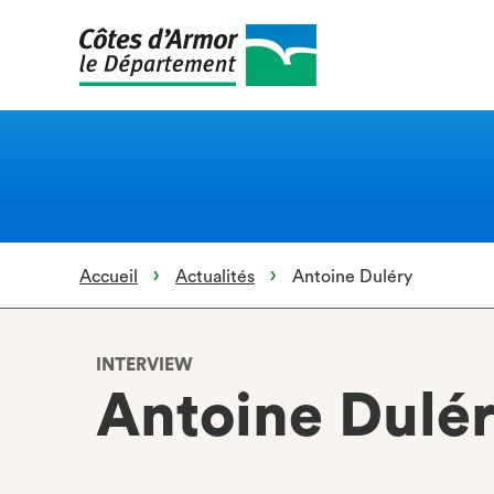
Aller
au
contenu
principal
Accueil
Actualités
Antoine Duléry
INTERVIEW
Antoine Dulé