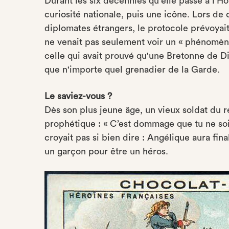
Durant les six décennies qu'elle passe à l'Hô
curiosité nationale, puis une icône. Lors de 
diplomates étrangers, le protocole prévoya
ne venait pas seulement voir un « phénomène
celle qui avait prouvé qu'une Bretonne de D
que n'importe quel grenadier de la Garde.
Le saviez-vous ?
Dès son plus jeune âge, un vieux soldat du r
prophétique : « C’est dommage que tu ne sois 
croyait pas si bien dire : Angélique aura fin
un garçon pour être un héros.