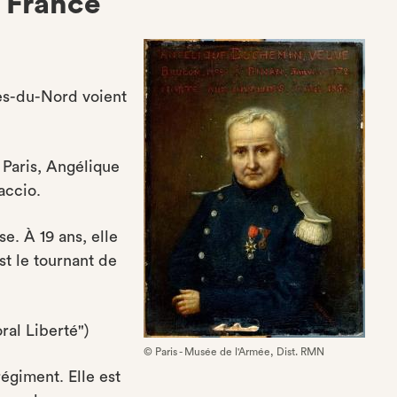
a France
es-du-Nord voient
 Paris, Angélique
accio.
e. À 19 ans, elle
st le tournant de
al Liberté")
© Paris - Musée de l'Armée, Dist. RMN
 régiment. Elle est