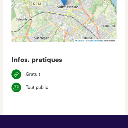
Leaflet
|
©
OpenStreetMap
contributors
Infos. pratiques
Gratuit
Tout public