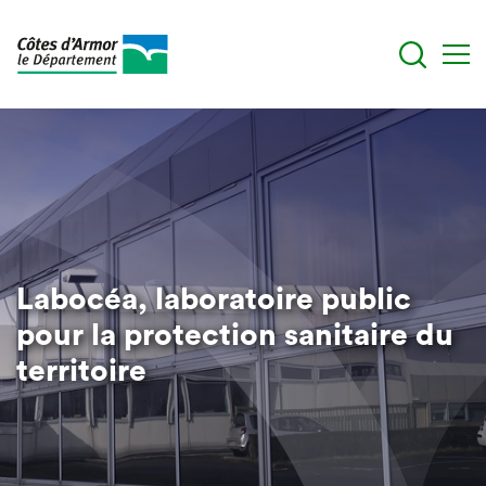
Aller
au
contenu
principal
Labocéa, laboratoire public
pour la protection sanitaire du
territoire