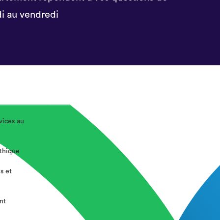
i au vendredi
vices au
éthique
s et
nt