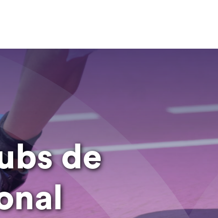
lubs de
onal