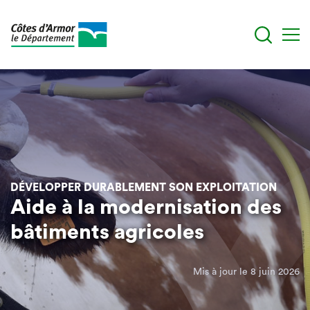
Aller
au
contenu
principal
DÉVELOPPER DURABLEMENT SON EXPLOITATION
Aide à la modernisation des
bâtiments agricoles
Mis à jour le 8 juin 2026