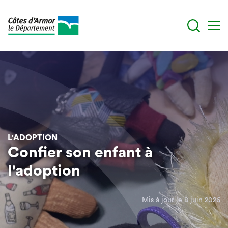
Aller
au
contenu
principal
L'ADOPTION
Confier son enfant à
l'adoption
Mis à jour le 8 juin 2026