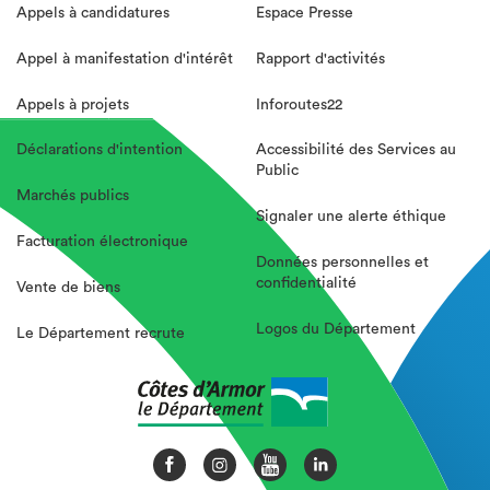
Appels à candidatures
Espace Presse
Appel à manifestation d'intérêt
Rapport d'activités
Appels à projets
Inforoutes22
Déclarations d'intention
Accessibilité des Services au
Public
Marchés publics
Signaler une alerte éthique
Facturation électronique
Données personnelles et
confidentialité
Vente de biens
Logos du Département
Le Département recrute