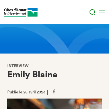
Aller
au
contenu
principal
INTERVIEW
Emily Blaine
Publié le 28 avril 2023
Partager
sur
Facebook