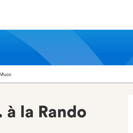
o Muco
.. à la Rando