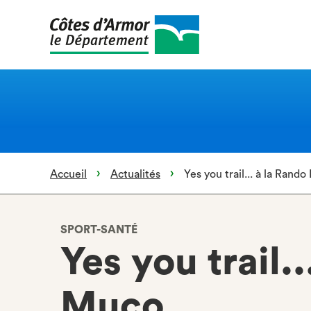
Aller
au
contenu
principal
Accueil
Actualités
Yes you trail... à la Rand
SPORT-SANTÉ
Yes you trail.
Muco