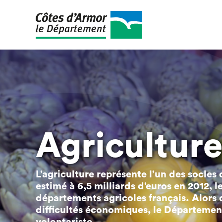
Aller
au
contenu
principal
Agricultur
L’agriculture représente l’un des socle
estimé à 6,5 milliards d’euros en 2012, 
départements agricoles français. Alors 
difficultés économiques, le Département 