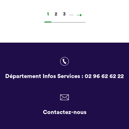
…
Page
1
Page
2
Page
3
Page
suivante
Département Infos Services :
02 96 62 62 22
Contactez-nous