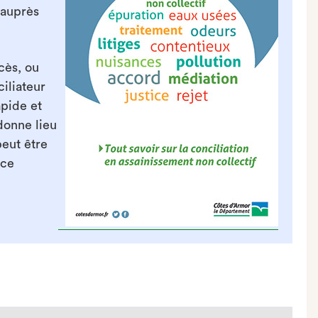
 auprès
cès, ou
iliateur
apide et
 donne lieu
peut être
rce