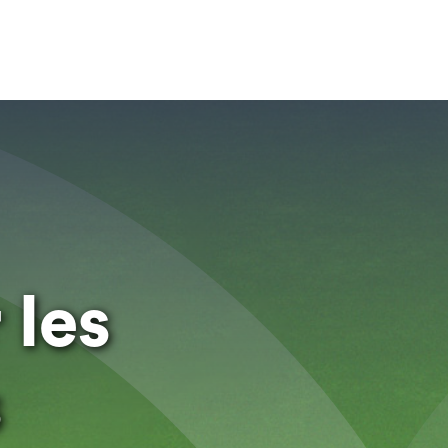
 les
s