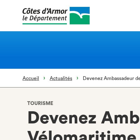
Aller
au
contenu
principal
Accueil
Actualités
Devenez Ambassadeur de 
TOURISME
Devenez Amba
Vélomaritime 