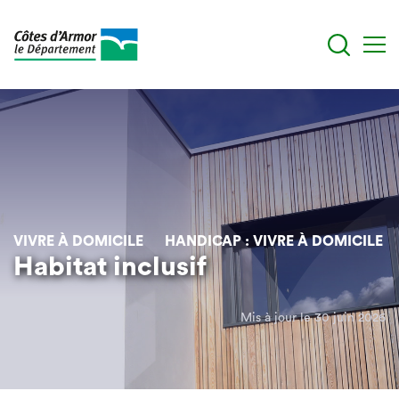
Aller
au
contenu
principal
VIVRE À DOMICILE
HANDICAP : VIVRE À DOMICILE
Habitat inclusif
Mis à jour le 30 juin 2026