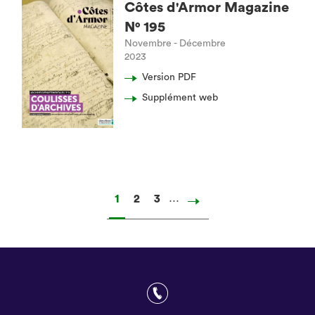
Côtes d'Armor Magazine
N° 195
Novembre - Décembre
2023
Version PDF
Supplément web
…
Page
1
Page
2
Page
3
Page
suivante