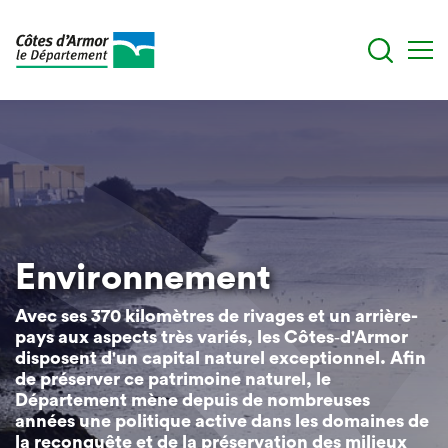
Aller
au
contenu
principal
Environnement
Avec ses 370 kilomètres de rivages et un arrière-
pays aux aspects très variés, les Côtes‐d'Armor
disposent d'un capital naturel exceptionnel. Afin
de préserver ce patrimoine naturel, le
Département mène depuis de nombreuses
années une politique active dans les domaines de
la reconquête et de la préservation des milieux